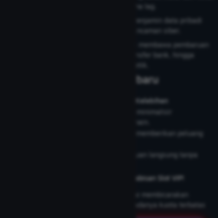
entry-level
hingga
flagship
, tanpa drama lag.
Sistem Keamanan Enkripsi Berlapis:
Menjamin data pribadi
dan saldo akun Anda tetap aman dari ancaman siber.
Proses Transaksi Kilat:
Update terbaru membawa pembaruan
pada sistem pembayaran (e-wallet, transfer bank, hingga
pulsa) yang diproses dalam hitungan detik.
Fitur Unggulan Update Terbaru
MUSANG178
Fitur Utama
Fungsi & Kelebihan
Server Engine
Koneksi lebih stabil, meminimalisir
2.0
disconnection saat bermain.
Auto-Booster
Algoritma terbaru yang memberikan peluang
Winrate
menang lebih adil.
Layanan CS 24/7
Respon aduan dan bantuan langsung tanpa
VIP
antre panjang.
Detik-Detik Terakhir: Jangan Sampai Kehabisan Slot VIP!
Alasan mengapa jagat maya sedang ramai membicarakan
MUSANG178 APK hari ini adalah karena adanya kuota terbatas
untuk akses ke
Server VIP Update Terbaru
. Server ini dikenal