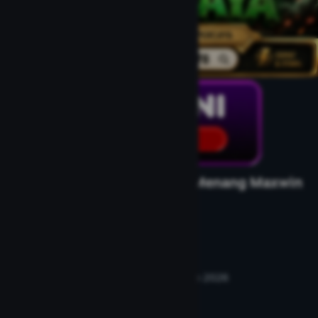
Bantuan
Rincian Akun
Preferensi toko
Ubah bahasa
Ganti Pengguna
Dapatkan Aplikasi Seluler Steam
MUSANG178 📱 Cara Cepat Menang Maxwin
Lihat situs web desktop
di Slot Bet 200 dengan RTP
Pengembang
PersonaeGame Studio
Penerbit
Kunpan Games
Dirilis
06 Mar 2026
Login & Daftar Situs MUSANG178 Terbaru 2026
TAG