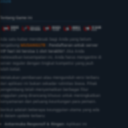
2026
Terdiri
dari
Tentang Game Ini
28
Pencapai
Lihat
Steam
semua
28
Ada satu kabar mendesak bagi Anda yang belum
bergabung
MUSANG178
:
Pendaftaran untuk server
Item
VIP hari ini tersisa 1 slot terakhir!
Jika Anda
Toko
Poin
melewatkan kesempatan ini, Anda harus mengantre di
Tersedia
server reguler dengan tingkat kompetisi yang jauh
Lihat
lebih ketat.
semua
9
Melakukan pembaruan atau mengunduh versi terbaru
dari aplikasi ini bukan sekadar rutinitas biasa. Pihak
pengembang telah menyematkan berbagai fitur
JUDUL:
unggulan yang dirancang khusus untuk meningkatkan
MUSANG
kenyamanan dan peluang keuntungan para pemain.
📱
Berikut adalah beberapa keunggulan utama yang ada
MUSANG
:
di dalam update terbaru:
APK
Antarmuka Responsif & Ringan:
Aplikasi ini
Game