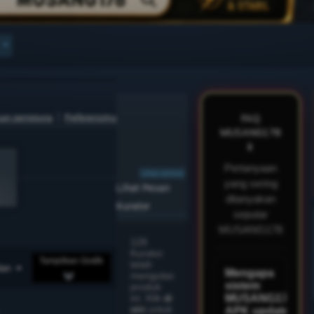
san pengguna
Preferensimu
FAQ
MUSANG178
📱
Pertanyaan
Lihat semua
yang sering
Lihat Pesan
ditanyakan
Kurator
seputar
MUSANG178
128
Kurator
Tampilkan Grafik
telah
lan
Mengapa
mengulas
sistem
produk
ini. Klik
di
MUSANG178
sini
untuk
APK update