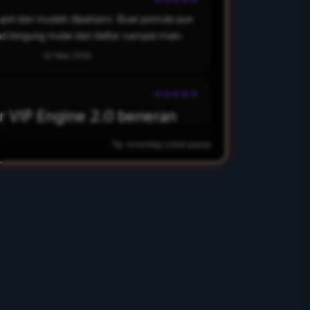
n. Untung kebagian slot terakhir hari ini!
22 maret 2026
★★★★★
impel dan mudah dipahami. Buat pemula pun
l bingung mulai dari daftar sampai main.
02 Mar 2026
Tip: hover/tap untuk pause.
★★★★★
r VIP Engine 2.0 beneran
responsif
ate yang versi terbaru ini! Awalnya ragu pas
 slot 1, untung langsung buru-buru download.
Engine 2.0 beneran responsif banget, beda
sama versi lama yang sering ngelag.
18 Feb 2026