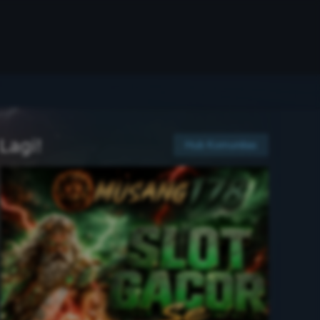
Lagi!
Hub Komunitas